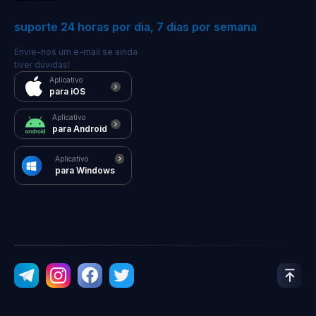
Se o problema persistir, entre em contato com o
suporte da 2xbet, que pode ajudar a resolver
suporte 24 horas por dia, 7 dias por semana
problemas relacionados ao acesso, como conta
bloqueada ou informações incorretas.
Envie-nos um e-mail se ainda
tiver dúvidas!
Aplicativo
para iOS
Aplicativo
para Android
Aplicativo
para Windows