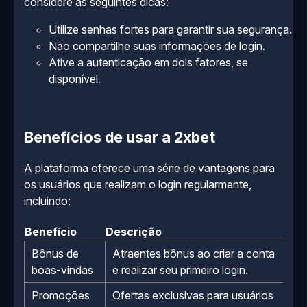
considere as seguintes dicas:
Utilize senhas fortes para garantir sua segurança.
Não compartilhe suas informações de login.
Ative a autenticação em dois fatores, se
disponível.
Benefícios de usar a 2xbet
A plataforma oferece uma série de vantagens para
os usuários que realizam o login regularmente,
incluindo:
Benefício
Descrição
Bônus de
Atraentes bônus ao criar a conta
boas-vindas
e realizar seu primeiro login.
Promoções
Ofertas exclusivas para usuários